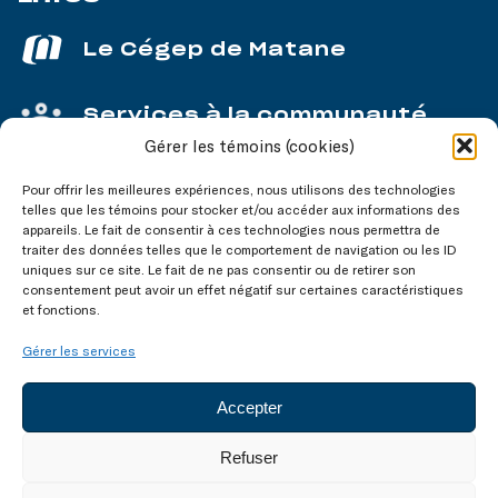
Le Cégep de Matane
Services à la communauté
Gérer les témoins (cookies)
Service aux entreprises
Pour offrir les meilleures expériences, nous utilisons des technologies
telles que les témoins pour stocker et/ou accéder aux informations des
appareils. Le fait de consentir à ces technologies nous permettra de
traiter des données telles que le comportement de navigation ou les ID
uniques sur ce site. Le fait de ne pas consentir ou de retirer son
consentement peut avoir un effet négatif sur certaines caractéristiques
Nos réseaux
sociaux
et fonctions.
Gérer les services
Accepter
Refuser
Tous droits réservés © 2003-2026