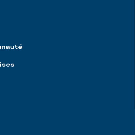
e
unauté
ises