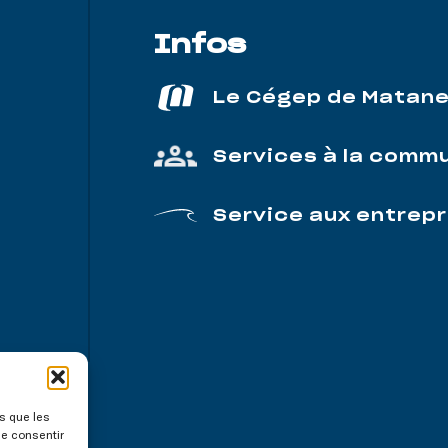
Infos
Le Cégep de Matan
Services à la comm
Service aux entrepr
es que les
de consentir