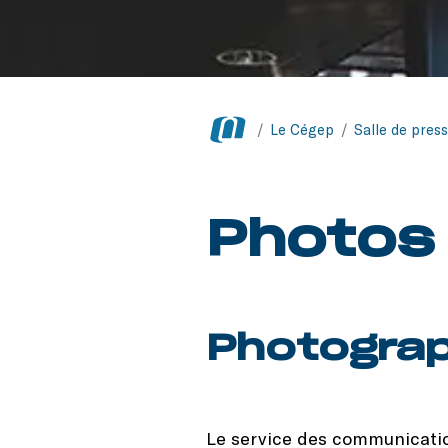
/
Le Cégep
/
Salle de pres
Photos 
Photograp
Le service des communicatio