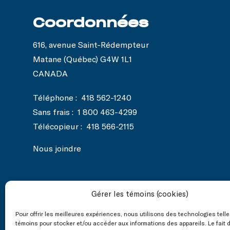
Coordonnées
616, avenue Saint-Rédempteur
Matane (Québec) G4W 1L1
CANADA
Téléphone :
418 562-1240
Sans frais :
1 800 463-4299
Télécopieur :
418 566-2115
Nous joindre
Gérer les témoins (cookies)
Nos réseaux
Pour offrir les meilleures expériences, nous utilisons des technologies tell
sociaux
témoins pour stocker et/ou accéder aux informations des appareils. Le fait 