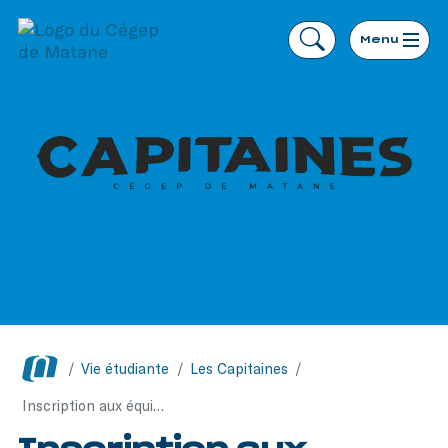
Menu
/
Vie étudiante
/
Les Capitaines
/
Inscription aux équipes des Capitaines