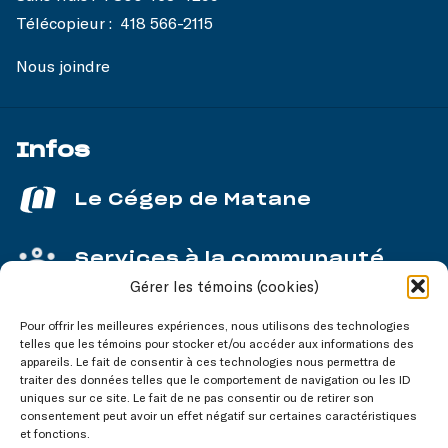
Télécopieur :
418 566-2115
Nous joindre
Infos
Le Cégep de Matane
Services à la communauté
Gérer les témoins (cookies)
Service aux entreprises
Pour offrir les meilleures expériences, nous utilisons des technologies
telles que les témoins pour stocker et/ou accéder aux informations des
appareils. Le fait de consentir à ces technologies nous permettra de
traiter des données telles que le comportement de navigation ou les ID
uniques sur ce site. Le fait de ne pas consentir ou de retirer son
consentement peut avoir un effet négatif sur certaines caractéristiques
Nos réseaux
sociaux
et fonctions.