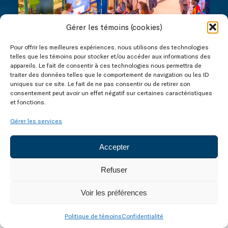
Gérer les témoins (cookies)
Pour offrir les meilleures expériences, nous utilisons des technologies
telles que les témoins pour stocker et/ou accéder aux informations des
appareils. Le fait de consentir à ces technologies nous permettra de
traiter des données telles que le comportement de navigation ou les ID
uniques sur ce site. Le fait de ne pas consentir ou de retirer son
consentement peut avoir un effet négatif sur certaines caractéristiques
Publié le 10 mars 2023
et fonctions.
La cohorte finissante en Multimédia
Gérer les services
du Cégep de Matane présente ses
projets de fin d’études
Accepter
Refuser
Voir les préférences
Politique de témoins
Confidentialité