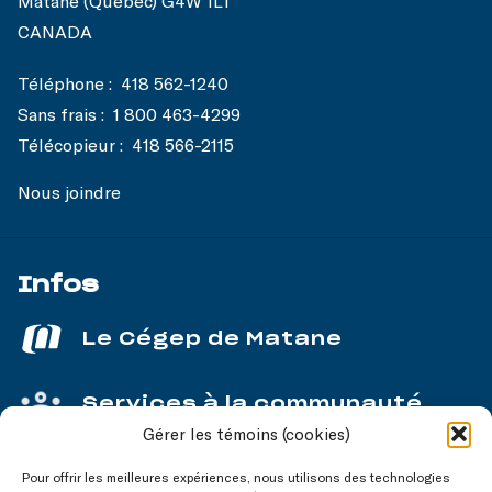
Matane (Québec) G4W 1L1
CANADA
Téléphone :
418 562-1240
Sans frais :
1 800 463-4299
Télécopieur :
418 566-2115
Nous joindre
Infos
Le Cégep de Matane
Services à la communauté
Gérer les témoins (cookies)
Service aux entreprises
Pour offrir les meilleures expériences, nous utilisons des technologies