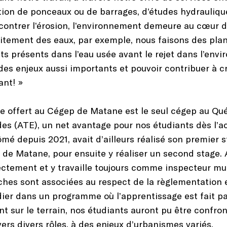
ption de ponceaux ou de barrages, d’études hydrauliqu
ntrer l’érosion, l’environnement demeure au cœur d
tement des eaux, par exemple, nous faisons des plans
ts présents dans l’eau usée avant le rejet dans l’env
des enjeux aussi importants et pouvoir contribuer à cr
ant! »
e offert au Cégep de Matane est le seul cégep au Qu
des (ATE), un net avantage pour nos étudiants dès l’ac
ômé depuis 2021, avait d’ailleurs réalisé son premier
le de Matane, pour ensuite y réaliser un second stage
ectement et y travaille toujours comme inspecteur mu
ches sont associées au respect de la règlementation 
ier dans un programme où l’apprentissage est fait par
t sur le terrain, nos étudiants auront pu être confron
vers divers rôles, à des enjeux d’urbanismes variés.