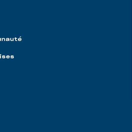
e
unauté
ises