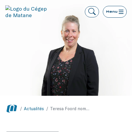
Menu
/
Actualités
/
Teresa Foord nommée directrice adjointe des études au Cégep de Matane