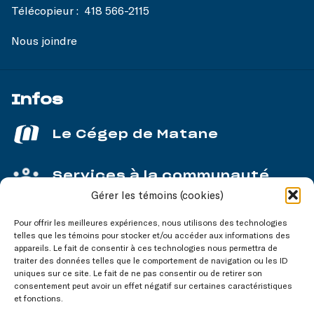
Télécopieur :
418 566-2115
Nous joindre
Infos
Le Cégep de Matane
Services à la communauté
Gérer les témoins (cookies)
Service aux entreprises
Pour offrir les meilleures expériences, nous utilisons des technologies
telles que les témoins pour stocker et/ou accéder aux informations des
appareils. Le fait de consentir à ces technologies nous permettra de
traiter des données telles que le comportement de navigation ou les ID
uniques sur ce site. Le fait de ne pas consentir ou de retirer son
consentement peut avoir un effet négatif sur certaines caractéristiques
Nos réseaux
sociaux
et fonctions.