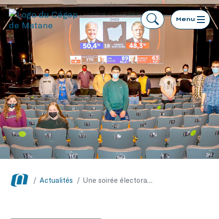
Menu
/
Actualités
/
Une soirée électorale passionnée au Cégep de Matane