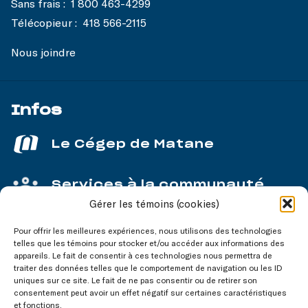
Sans frais :
1 800 463-4299
Télécopieur :
418 566-2115
Nous joindre
Infos
Le Cégep de Matane
Services à la communauté
Gérer les témoins (cookies)
Service aux entreprises
Pour offrir les meilleures expériences, nous utilisons des technologies
telles que les témoins pour stocker et/ou accéder aux informations des
appareils. Le fait de consentir à ces technologies nous permettra de
traiter des données telles que le comportement de navigation ou les ID
uniques sur ce site. Le fait de ne pas consentir ou de retirer son
consentement peut avoir un effet négatif sur certaines caractéristiques
Nos réseaux
sociaux
et fonctions.