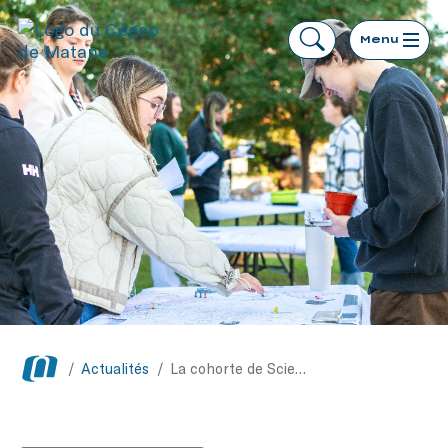
Menu
/
Actualités
/
La cohorte de Sciences humaines organise son Park(ing) Day