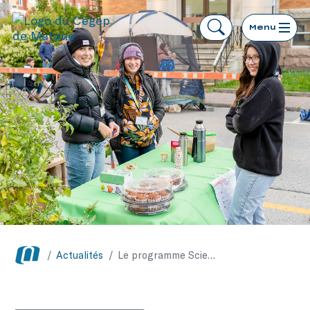
Menu
/
Actualités
/
Le programme Sciences humaines convie toute la population au PARK(ing) Day