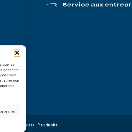
Service aux entrepr
es que les
de consentir
mportement
e retirer son
fonctions.
férences
Témoins (cookies)
Plan du site