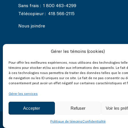
Sans frais :
1 800 463-4299
Télécopieur :
418 566-2115
Nous joindre
Gérer les témoins (cookies)
Nos réseaux
Pour offrir les meilleures expériences, nous utilisons des technologies tell
sociaux
témoins pour stocker et/ou accéder aux informations des appareils. Le fait 
à ces technologies nous permettra de traiter des données telles que le co
de navigation ou les ID uniques sur ce site. Le fait de ne pas consentir ou d
consentement peut avoir un effet négatif sur certaines caractéristiques et 
Gérer les services
Accepter
Refuser
Voir les pré
Tous droits réservés © 2003-2026
|
Accessibilité
Confidentialité
Politique de témoins
Confidentialité