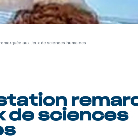
remarquée aux Jeux de sciences humaines
station remar
x de sciences
es