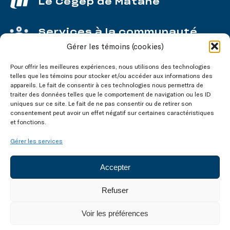
Le Cégep de Matane
Services à la communauté
Gérer les témoins (cookies)
Service aux entreprises
Pour offrir les meilleures expériences, nous utilisons des technologies
telles que les témoins pour stocker et/ou accéder aux informations des
appareils. Le fait de consentir à ces technologies nous permettra de
traiter des données telles que le comportement de navigation ou les ID
uniques sur ce site. Le fait de ne pas consentir ou de retirer son
consentement peut avoir un effet négatif sur certaines caractéristiques
Nos réseaux
sociaux
et fonctions.
Gérer les services
Accepter
Refuser
Tous droits réservés © 2003-2026
Voir les préférences
Accessibilité
Confidentialité
Témoins (cookies)
Plan du site