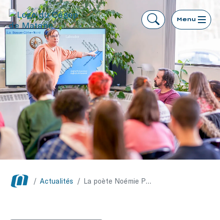
Menu
/
Actualités
/
La poète Noémie Pomerleau-Cloutier présente son dernier recueil à la bibliothèque