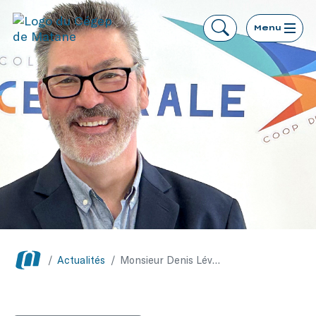
Menu
/
Actualités
/
Monsieur Denis Lévesque élu président du conseil d’administration