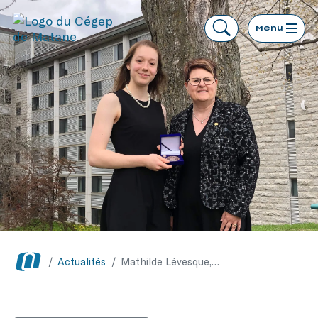
Menu
/
Actualités
/
Mathilde Lévesque, du Cégep de Matane, reçoit la médaille du lieutenant-gouverneur pour la jeunesse