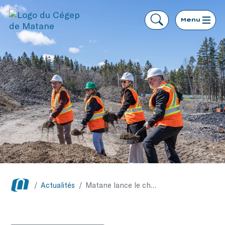
Menu
/
Actualités
/
Matane lance le chantier du Complexe aquatique Desjardins