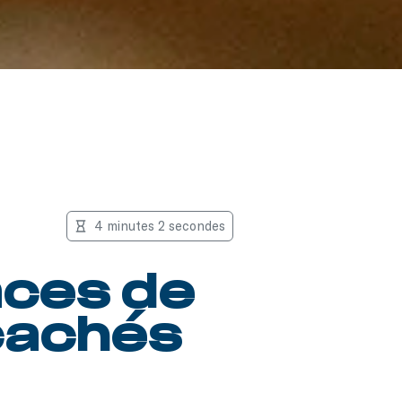
4 minutes 2 secondes
aces de
 cachés