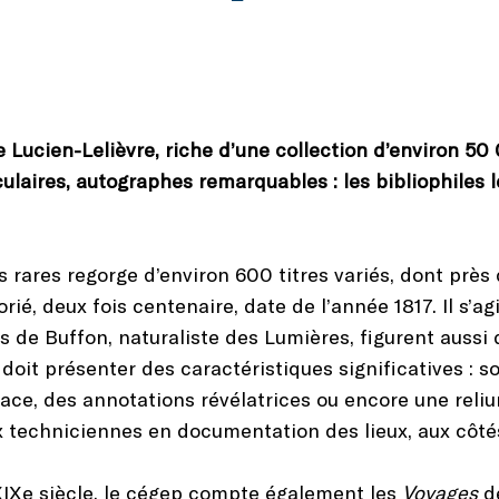
e Lucien-Lelièvre, riche d’une collection d’environ 
culaires, autographes remarquables : les bibliophiles
res rares regorge d’environ 600 titres variés, dont prè
rié, deux fois centenaire, date de l’année 1817. Il s’ag
 de Buffon, naturaliste des Lumières, figurent aussi d
 doit présenter des caractéristiques significatives : 
cace, des annotations révélatrices ou encore une reliur
ux techniciennes en documentation des lieux, aux côt
 XIXe siècle, le cégep compte également les
Voyages
de