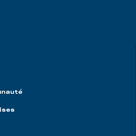
e
unauté
ises