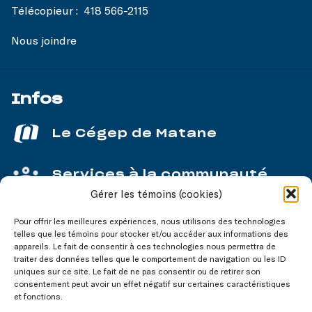
Télécopieur :
418 566-2115
Nous joindre
Infos
Le Cégep de Matane
Services à la communauté
Gérer les témoins (cookies)
Service aux entreprises
Pour offrir les meilleures expériences, nous utilisons des technologies
telles que les témoins pour stocker et/ou accéder aux informations des
appareils. Le fait de consentir à ces technologies nous permettra de
traiter des données telles que le comportement de navigation ou les ID
uniques sur ce site. Le fait de ne pas consentir ou de retirer son
consentement peut avoir un effet négatif sur certaines caractéristiques
Nos réseaux
sociaux
et fonctions.