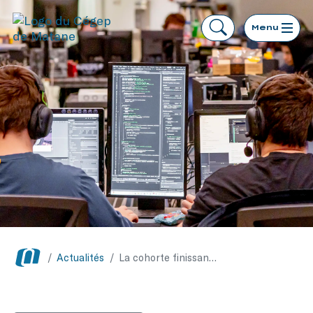
Menu
/
Actualités
/
La cohorte finissante d’Intégration multimédia se lance dans un marathon de création numérique