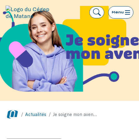
Menu
/
Actualités
/
Je soigne mon avenir propulsée dans l’Est-du-Québec