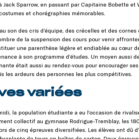
ix à Jack Sparrow, en passant par Capitaine Bobette 
 costumes et chorégraphies mémorables.
u son des cris d’équipe, des crécelles et des cornes
ombre de la suspension des cours pour venir affronter
tituer une parenthèse légère et endiablée au cœur de 
enance à son programme d’études. Un moyen aussi de r
gnante était aussi au rendez-vous pour encourager ses 
is les ardeurs des personnes les plus compétitives.
ves variées
idi, la population étudiante a eu l’occasion de rivali
ement collectif au gymnase Rodrigue-Tremblay, les 18
ors de cinq épreuves diversifiées. Les élèves ont dû d’
s branlante de tours en boîtes de carton. Deux épreuv