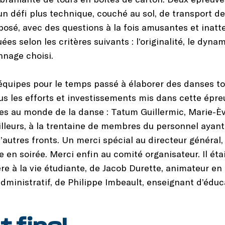
n défi plus technique, couché au sol, de transport de 
oposé, avec des questions à la fois amusantes et inatt
ées selon les critères suivants : l’originalité, le dy
nnage choisi.
 équipes pour le temps passé à élaborer des danses t
ous les efforts et investissements mis dans cette épre
ées au monde de la danse : Tatum Guillermic, Marie-È
illeurs, à la trentaine de membres du personnel ay
 d’autres fronts. Un merci spécial au directeur généra
e en soirée. Merci enfin au comité organisateur. Il é
re à la vie étudiante, de Jacob Durette, animateur en 
administratif, de Philippe Imbeault, enseignant d’édu
.