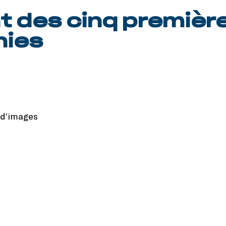
 des cinq premièr
hies
 d’images