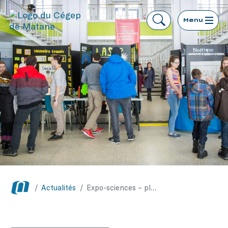
Menu
/
Actualités
/
Expo-sciences – plusieurs projets novateurs remportent les honneurs