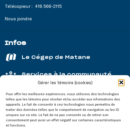
Télécopieur :
418 566-2115
Nous joindre
Infos
Le Cégep de Matane
Services à la communauté
Gérer les témoins (cookies)
Service aux entreprises
Pour offrir les meilleures expériences, nous utilisons des technologies
telles que les témoins pour stocker et/ou accéder aux informations des
appareils. Le fait de consentir à ces technologies nous permettra de
traiter des données telles que le comportement de navigation ou les ID
uniques sur ce site. Le fait de ne pas consentir ou de retirer son
consentement peut avoir un effet négatif sur certaines caractéristiques
Nos réseaux
sociaux
et fonctions.