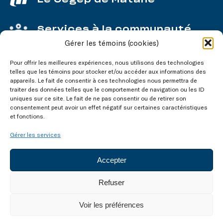
Services à la communauté
Gérer les témoins (cookies)
Service aux entreprises
Pour offrir les meilleures expériences, nous utilisons des technologies
telles que les témoins pour stocker et/ou accéder aux informations des
appareils. Le fait de consentir à ces technologies nous permettra de
traiter des données telles que le comportement de navigation ou les ID
uniques sur ce site. Le fait de ne pas consentir ou de retirer son
consentement peut avoir un effet négatif sur certaines caractéristiques
Nos réseaux
sociaux
et fonctions.
Gérer les services
Accepter
Refuser
Tous droits réservés © 2003-2026
Voir les préférences
Accessibilité
Confidentialité
Témoins (cookies)
Plan du site