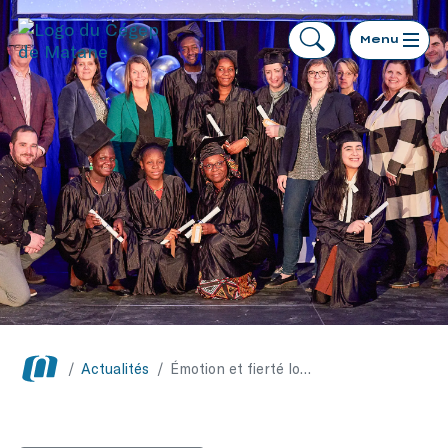
Menu
/
Actualités
/
Émotion et fierté lors de la diplomation des 16 infirmières et infirmiers étrangers