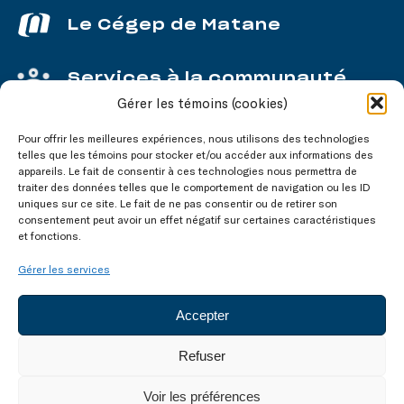
Le Cégep de Matane
Services à la communauté
Gérer les témoins (cookies)
Service aux entreprises
Pour offrir les meilleures expériences, nous utilisons des technologies
telles que les témoins pour stocker et/ou accéder aux informations des
appareils. Le fait de consentir à ces technologies nous permettra de
traiter des données telles que le comportement de navigation ou les ID
uniques sur ce site. Le fait de ne pas consentir ou de retirer son
consentement peut avoir un effet négatif sur certaines caractéristiques
Nos réseaux
sociaux
et fonctions.
Gérer les services
Accepter
Refuser
Tous droits réservés © 2003-2026
Voir les préférences
Accessibilité
Confidentialité
Témoins (cookies)