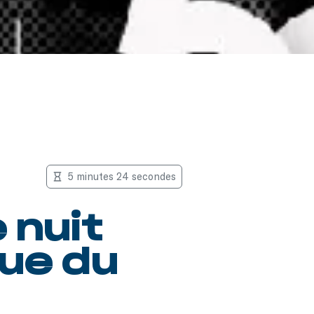
5 minutes 24 secondes
 nuit
que du