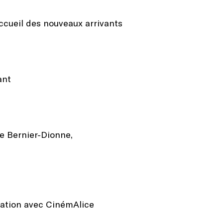
accueil des nouveaux arrivants
ant
ne Bernier-Dionne,
ration avec CinémAlice