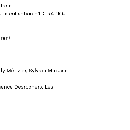
atane
 la collection d’ICI RADIO-
urent
dy Métivier, Sylvain Miousse,
mence Desrochers, Les