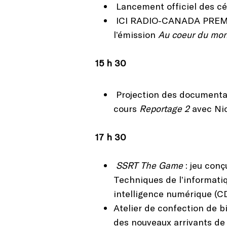
Lancement officiel des cé
ICI RADIO-CANADA PREMIÈRE
l’émission
Au coeur du mo
15 h 30
Projection des documentai
cours
Reportage 2
avec Ni
17 h 30
SSRT The Game
: jeu con
Techniques de l’informati
intelligence numérique (C
Atelier de confection de b
des nouveaux arrivants d