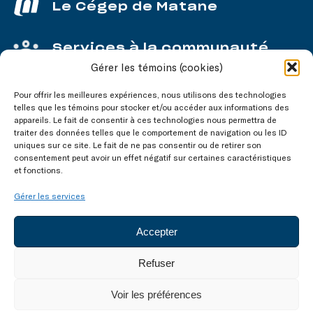
Le Cégep de Matane
Services à la communauté
Gérer les témoins (cookies)
Service aux entreprises
Pour offrir les meilleures expériences, nous utilisons des technologies
telles que les témoins pour stocker et/ou accéder aux informations des
appareils. Le fait de consentir à ces technologies nous permettra de
traiter des données telles que le comportement de navigation ou les ID
uniques sur ce site. Le fait de ne pas consentir ou de retirer son
consentement peut avoir un effet négatif sur certaines caractéristiques
Nos réseaux
sociaux
et fonctions.
Gérer les services
Accepter
Refuser
Tous droits réservés © 2003-2026
Voir les préférences
Accessibilité
Confidentialité
Témoins (cookies)