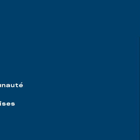
e
unauté
ises