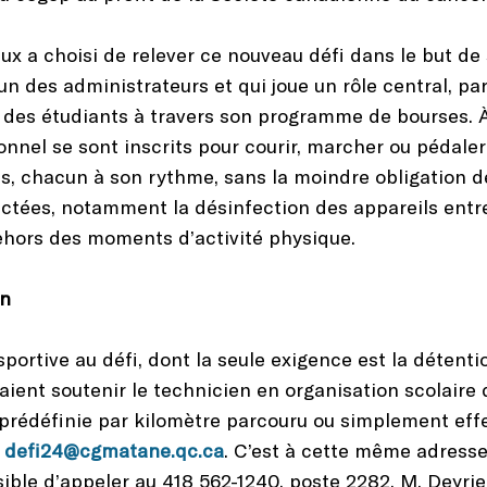
 a choisi de relever ce nouveau défi dans le but de 
un des administrateurs et qui joue un rôle central, pa
 des étudiants à travers son programme de bourses. À
nnel se sont inscrits pour courir, marcher ou pédal
s, chacun à son rythme, sans la moindre obligation 
ctées, notamment la désinfection des appareils entre 
hors des moments d’activité physique.
en
sportive au défi, dont la seule exigence est la détent
raient soutenir le technicien en organisation scolaire
prédéfinie par kilomètre parcouru ou simplement effe
l
defi24@cgmatane.qc.ca
. C’est à cette même adresse
ssible d’appeler au 418 562-1240, poste 2282. M. Deyri