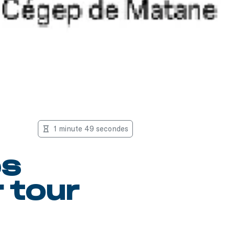
1 minute 49 secondes
es
 tour