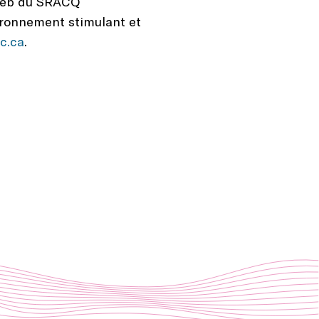
e Web du SRACQ
ironnement stimulant et
c.ca
.