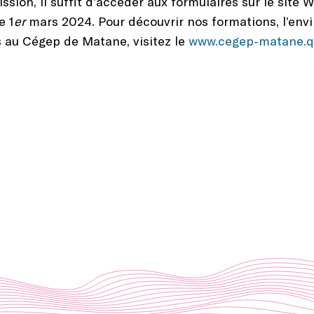
sion, il suffit d’accéder aux formulaires sur le sit
e 1
er
mars 2024. Pour découvrir nos formations, l’env
s au Cégep de Matane, visitez le
www.cegep-matane.q