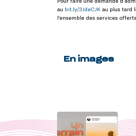
Pour faire une demande d’admis
au
bit.ly/3JdeCJK
au plus tard l
l’ensemble des services offert
En images