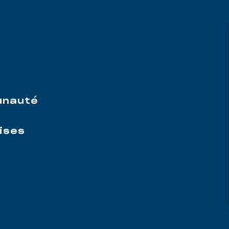
e
unauté
ises