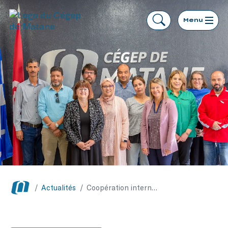
Menu
/
Actualités
/
Coopération internationale : des partenaires tunisiens visitent le Cégep de Matane et le Cégep de la Gaspésie et des Îles