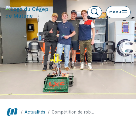
Menu
/
Actualités
/
Compétition de robotique amicale