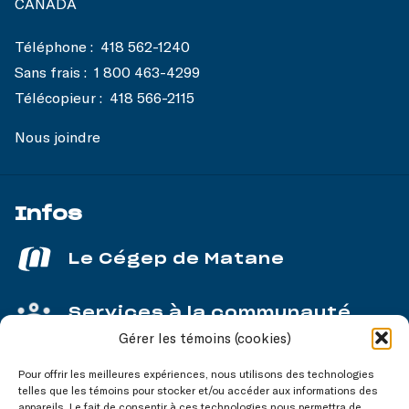
CANADA
Téléphone :
418 562-1240
Sans frais :
1 800 463-4299
Télécopieur :
418 566-2115
Nous joindre
Infos
Le Cégep de Matane
Services à la communauté
Gérer les témoins (cookies)
Service aux entreprises
Pour offrir les meilleures expériences, nous utilisons des technologies
telles que les témoins pour stocker et/ou accéder aux informations des
appareils. Le fait de consentir à ces technologies nous permettra de