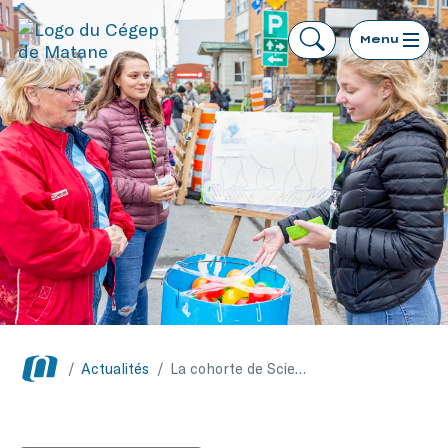
Menu
/
Actualités
/
La cohorte de Sciences humaines du Cégep de Matane vous invite au Park(ing) Day