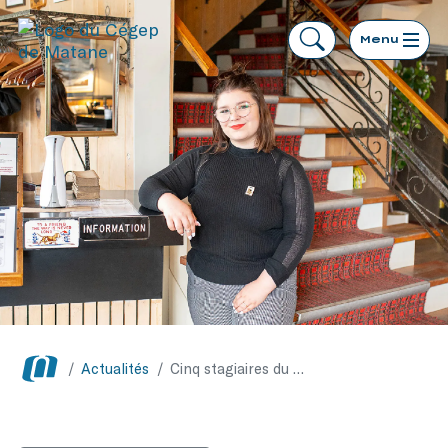
Menu
/
Actualités
/
Cinq stagiaires du Cégep de Matane en renfort cet été dans l’industrie touristique