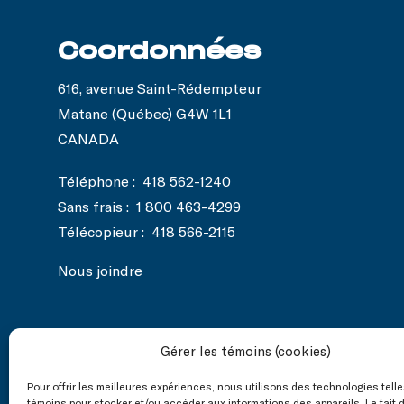
Coordonnées
616, avenue Saint-Rédempteur
Matane (Québec) G4W 1L1
CANADA
Téléphone :
418 562-1240
Sans frais :
1 800 463-4299
Télécopieur :
418 566-2115
Nous joindre
Gérer les témoins (cookies)
Nos réseaux
Pour offrir les meilleures expériences, nous utilisons des technologies tell
sociaux
témoins pour stocker et/ou accéder aux informations des appareils. Le fait 