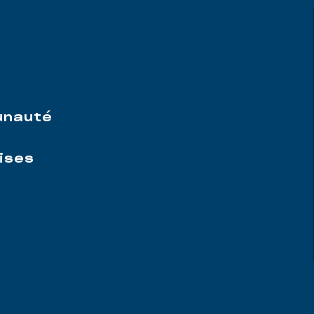
e
unauté
ises