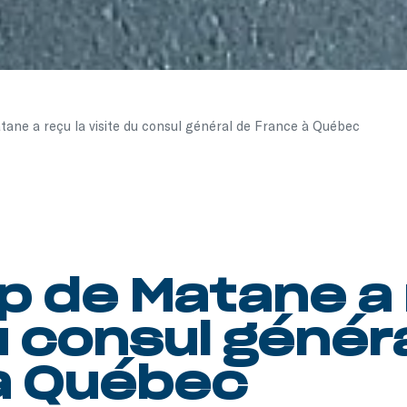
ane a reçu la visite du consul général de France à Québec
p de Matane a 
u consul génér
à Québec