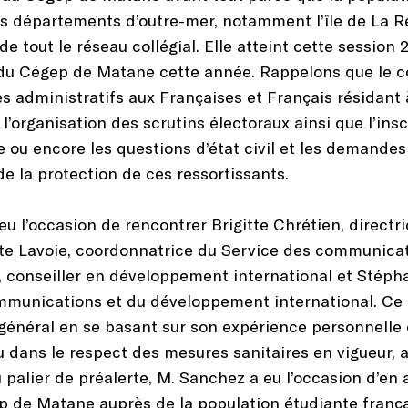
s départements d’outre-mer, notamment l’île de La Ré
e tout le réseau collégial. Elle atteint cette session 
u Cégep de Matane cette année. Rappelons que le co
es administratifs aux Françaises et Français résidant à 
l’organisation des scrutins électoraux ainsi que l’ins
e ou encore les questions d’état civil et les demande
e la protection de ces ressortissants.
eu l’occasion de rencontrer Brigitte Chrétien, directr
gitte Lavoie, coordonnatrice du Service des communic
e, conseiller en développement international et Stéph
mmunications et du développement international. Ce 
général en se basant sur son expérience personnelle 
dans le respect des mesures sanitaires en vigueur, a
u palier de préalerte, M. Sanchez a eu l’occasion d’e
ep de Matane auprès de la population étudiante frança