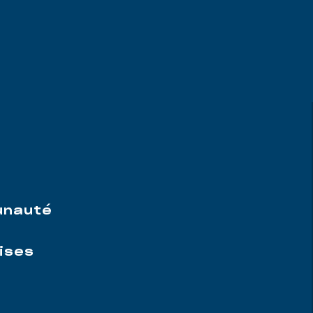
e
unauté
ises