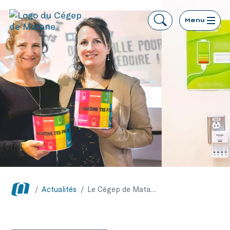
Menu
/
Actualités
/
Le Cégep de Matane finit 2e pour sa récupération de piles usagées