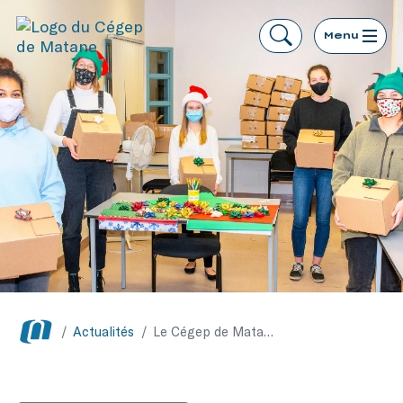
Menu
/
Actualités
/
Le Cégep de Matane distribuera 300 boîtes-cadeaux à sa population étudiante