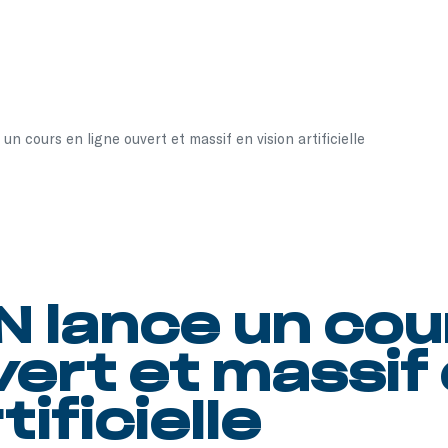
n cours en ligne ouvert et massif en vision artificielle
N lance un cou
vert et massif
tificielle