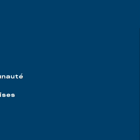
e
unauté
ises