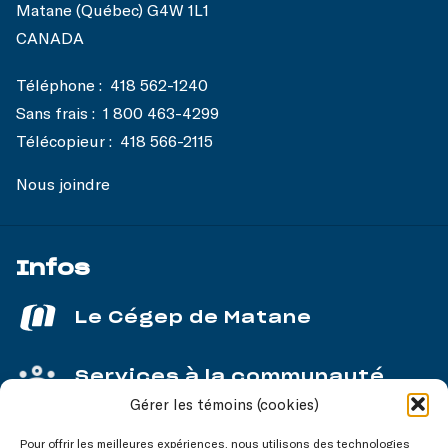
Matane (Québec) G4W 1L1
CANADA
Téléphone :
418 562-1240
Sans frais :
1 800 463-4299
Télécopieur :
418 566-2115
Nous joindre
Infos
Le Cégep de Matane
Services à la communauté
Gérer les témoins (cookies)
Service aux entreprises
Pour offrir les meilleures expériences, nous utilisons des technologies