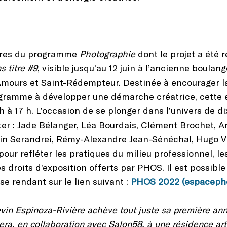
mbres du programme
Photographie
dont le projet a été r
s titre #9
, visible jusqu’au 12 juin à l’ancienne boul
ours et Saint-Rédempteur. Destinée à encourager la r
gramme à développer une démarche créatrice, cette e
h à 17 h. L’occasion de se plonger dans l’univers de di
ter : Jade Bélanger, Léa Bourdais, Clément Brochet,
vin Serandrei, Rémy-Alexandre Jean-Sénéchal, Hugo Vi
pour refléter les pratiques du milieu professionnel, l
 droits d’exposition offerts par PHOS. Il est possible d
 rendant sur le lien suivant :
PHOS 2022 (espacepho
evin Espinoza-Rivière achève tout juste sa première 
ra, en collaboration avec Salon58, à une résidence ar