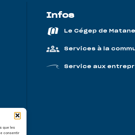
Infos
Le Cégep de Matan
Services à la comm
Service aux entrepr
es que les
de consentir