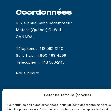
Coordonnées
616, avenue Saint-Rédempteur
Matane (Québec) G4W 1L1
CANADA
Téléphone :
418 562-1240
Sans frais :
1 800 463-4299
Télécopieur :
418 566-2115
Nous joindre
Gérer les témoins (cookies)
Nos réseaux
Pour offrir les meilleures expériences, nous utilisons des technologies tell
sociaux
témoins pour stocker et/ou accéder aux informations des appareils. Le fait 