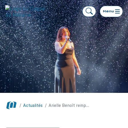
Menu
/
Actualités
/
Arielle Benoît remporte la finale locale de Cégeps en spectacle