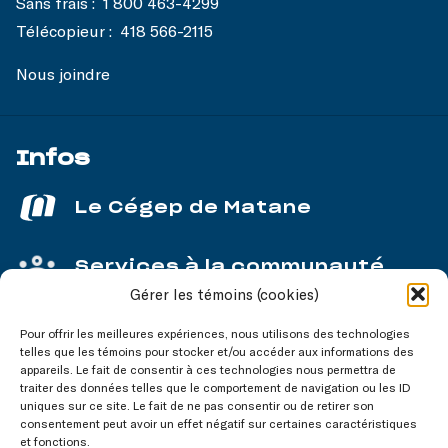
Sans frais :
1 800 463-4299
Télécopieur :
418 566-2115
Nous joindre
Infos
Le Cégep de Matane
Services à la communauté
Gérer les témoins (cookies)
Service aux entreprises
Pour offrir les meilleures expériences, nous utilisons des technologies
telles que les témoins pour stocker et/ou accéder aux informations des
appareils. Le fait de consentir à ces technologies nous permettra de
traiter des données telles que le comportement de navigation ou les ID
uniques sur ce site. Le fait de ne pas consentir ou de retirer son
consentement peut avoir un effet négatif sur certaines caractéristiques
Nos réseaux
sociaux
et fonctions.