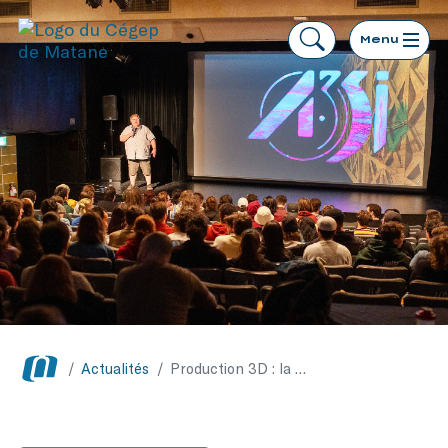
Menu
/
Actualités
/
Production 3D : la cohorte finissante dévoile son court métrage