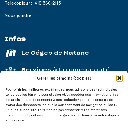
Télécopieur :
418 566-2115
Nous joindre
Infos
Le Cégep de Matane
Services à la communauté
Gérer les témoins (cookies)
Service aux entreprises
Pour offrir les meilleures expériences, nous utilisons des technologies
telles que les témoins pour stocker et/ou accéder aux informations des
appareils. Le fait de consentir à ces technologies nous permettra de
traiter des données telles que le comportement de navigation ou les ID
uniques sur ce site. Le fait de ne pas consentir ou de retirer son
consentement peut avoir un effet négatif sur certaines caractéristiques
Nos réseaux
sociaux
et fonctions.