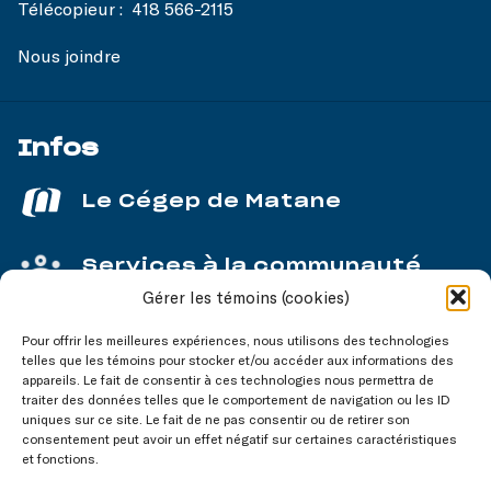
Télécopieur :
418 566-2115
Nous joindre
Infos
Le Cégep de Matane
Services à la communauté
Gérer les témoins (cookies)
Service aux entreprises
Pour offrir les meilleures expériences, nous utilisons des technologies
telles que les témoins pour stocker et/ou accéder aux informations des
appareils. Le fait de consentir à ces technologies nous permettra de
traiter des données telles que le comportement de navigation ou les ID
uniques sur ce site. Le fait de ne pas consentir ou de retirer son
consentement peut avoir un effet négatif sur certaines caractéristiques
Nos réseaux
sociaux
et fonctions.